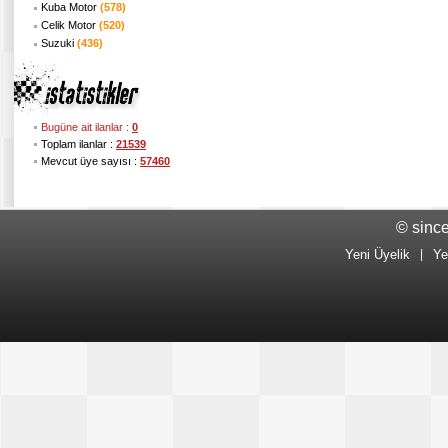
Kuba Motor
(578)
Celik Motor
(520)
Suzuki
(436)
Bugüne ait ilanlar :
0
Toplam ilanlar :
21539
Mevcut üye sayısı :
57460
© sinc
Yeni Üyelik
|
Ye