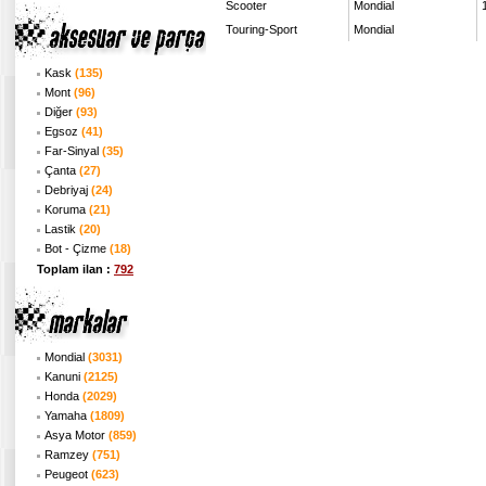
Scooter
Mondial
Touring-Sport
Mondial
Kask
(135)
Mont
(96)
Diğer
(93)
Egsoz
(41)
Far-Sinyal
(35)
Çanta
(27)
Debriyaj
(24)
Koruma
(21)
Lastik
(20)
Bot - Çizme
(18)
Toplam ilan :
792
Mondial
(3031)
Kanuni
(2125)
Honda
(2029)
Yamaha
(1809)
Asya Motor
(859)
Ramzey
(751)
Peugeot
(623)