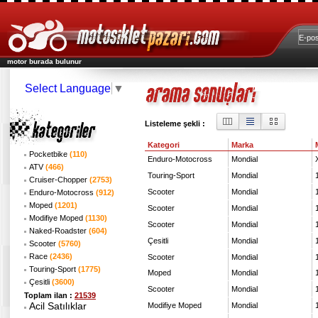
motor burada bulunur
Select Language
▼
Listeleme şekli :
Kategori
Marka
Pocketbike
(110)
Enduro-Motocross
Mondial
ATV
(466)
Touring-Sport
Mondial
Cruiser-Chopper
(2753)
Scooter
Mondial
Enduro-Motocross
(912)
Moped
(1201)
Scooter
Mondial
Modifiye Moped
(1130)
Scooter
Mondial
Naked-Roadster
(604)
Çesitli
Mondial
Scooter
(5760)
Race
(2436)
Scooter
Mondial
Touring-Sport
(1775)
Moped
Mondial
Çesitli
(3600)
Scooter
Mondial
Toplam ilan :
21539
Acil Satılıklar
Modifiye Moped
Mondial