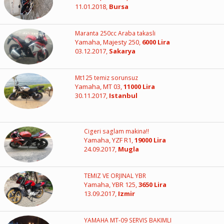
11.01.2018,
Bursa
Maranta 250cc Araba takasli
Yamaha, Majesty 250,
6000 Lira
03.12.2017,
Sakarya
Mt125 temiz sorunsuz
Yamaha, MT 03,
11000 Lira
30.11.2017,
Istanbul
Cigeri saglam makina!!
Yamaha, YZF R1,
19000 Lira
24.09.2017,
Mugla
TEMIZ VE ORJINAL YBR
Yamaha, YBR 125,
3650 Lira
13.09.2017,
Izmir
YAMAHA MT-09 SERVIS BAKIMLI