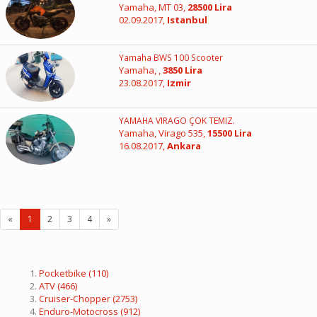
Yamaha, MT 03,
28500 Lira
02.09.2017,
Istanbul
Yamaha BWS 100 Scooter
Yamaha, ,
3850 Lira
23.08.2017,
Izmir
YAMAHA VIRAGO ÇOK TEMIZ.
Yamaha, Virago 535,
15500 Lira
16.08.2017,
Ankara
«
1
2
3
4
»
Pocketbike
(110)
ATV
(466)
Cruiser-Chopper
(2753)
Enduro-Motocross
(912)