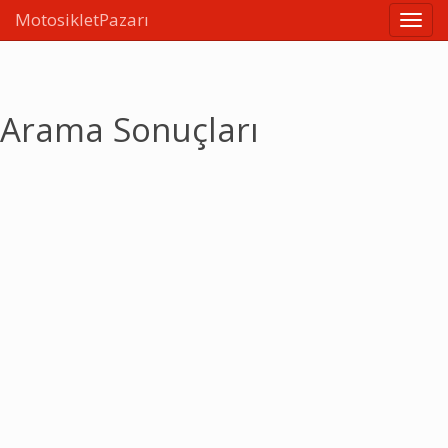
MotosikletPazarı
Linkle
Arama Sonuçları