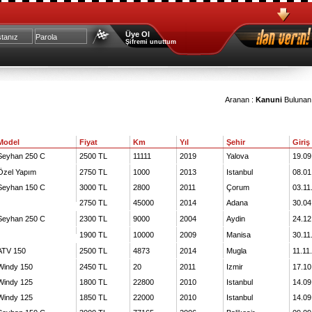
Üye Ol
Şifremi unuttum
Aranan :
Kanuni
Bulunan 
Model
Fiyat
Km
Yıl
Şehir
Giriş
Seyhan 250 C
2500 TL
11111
2019
Yalova
19.09
Özel Yapım
2750 TL
1000
2013
Istanbul
08.01
Seyhan 150 C
3000 TL
2800
2011
Çorum
03.11
2750 TL
45000
2014
Adana
30.04
Seyhan 250 C
2300 TL
9000
2004
Aydin
24.12
1900 TL
10000
2009
Manisa
30.11
ATV 150
2500 TL
4873
2014
Mugla
11.11
Windy 150
2450 TL
20
2011
Izmir
17.10
Windy 125
1800 TL
22800
2010
Istanbul
14.09
Windy 125
1850 TL
22000
2010
Istanbul
14.09