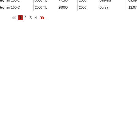
Seyhan 150 C
3000 TL
77165
2006
Balikesir
09.09
Seyhan 150 C
2500 TL
28000
2006
Bursa
12.07
1
2
3
4