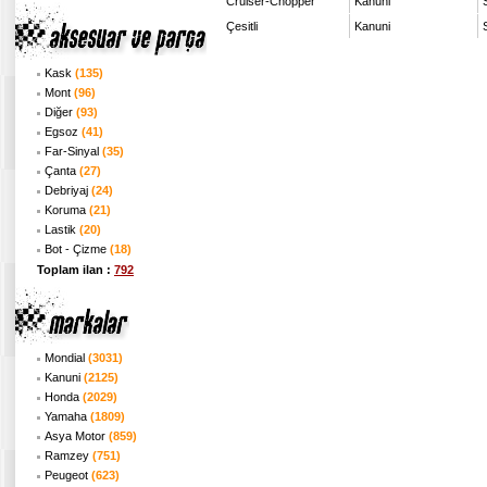
Cruiser-Chopper
Kanuni
Çesitli
Kanuni
Kask
(135)
Mont
(96)
Diğer
(93)
Egsoz
(41)
Far-Sinyal
(35)
Çanta
(27)
Debriyaj
(24)
Koruma
(21)
Lastik
(20)
Bot - Çizme
(18)
Toplam ilan :
792
Mondial
(3031)
Kanuni
(2125)
Honda
(2029)
Yamaha
(1809)
Asya Motor
(859)
Ramzey
(751)
Peugeot
(623)