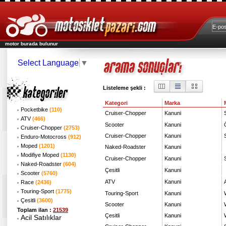
motor burada bulunur
Select Language
▼
Listeleme şekli :
Kategori
Marka
Pocketbike
(110)
Cruiser-Chopper
Kanuni
ATV
(466)
Scooter
Kanuni
Cruiser-Chopper
(2753)
Cruiser-Chopper
Kanuni
Enduro-Motocross
(912)
Moped
(1201)
Naked-Roadster
Kanuni
Modifiye Moped
(1130)
Cruiser-Chopper
Kanuni
Naked-Roadster
(604)
Çesitli
Kanuni
Scooter
(5760)
ATV
Kanuni
Race
(2436)
Touring-Sport
(1775)
Touring-Sport
Kanuni
Çesitli
(3600)
Scooter
Kanuni
Toplam ilan :
21539
Çesitli
Kanuni
Acil Satılıklar