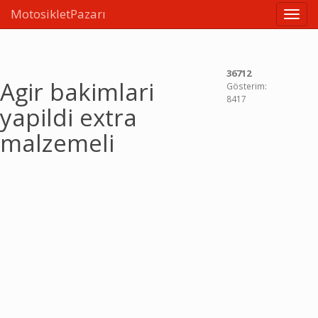
MotosikletPazarı
Linkle
36712
Agir bakimlari
Gösterim:
8417
yapildi extra
malzemeli