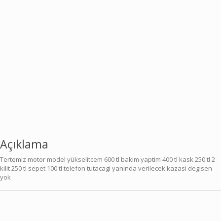
Açıklama
Tertemiz motor model yükselitcem 600 tl bakim yaptim 400 tl kask 250 tl 2
kilit 250 tl sepet 100 tl telefon tutacagi yaninda verilecek kazasi degisen
yok