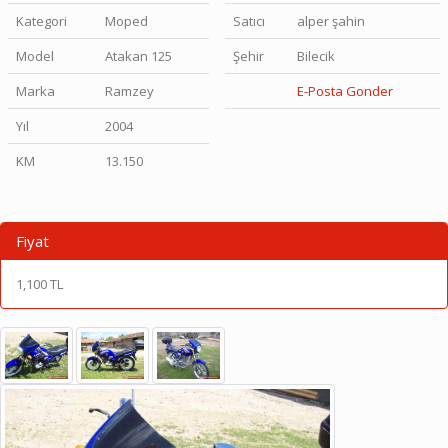
Kategori
Moped
Satıcı
alper şahin
Model
Atakan 125
Şehir
Bilecik
Marka
Ramzey
E-Posta Gonder
Yıl
2004
KM
13.150
Fiyat
1,100 TL