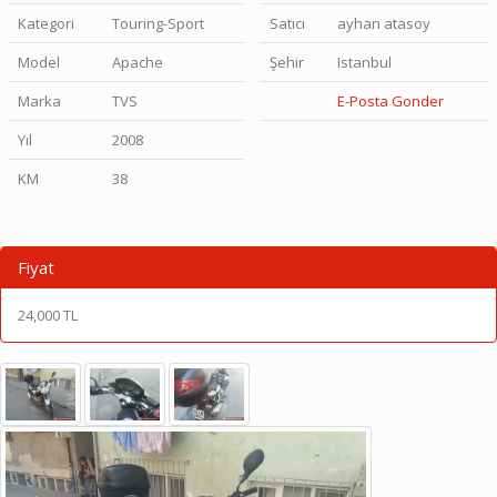
Kategori
Touring-Sport
Satıcı
ayhan atasoy
Model
Apache
Şehir
Istanbul
Marka
TVS
E-Posta Gonder
Yıl
2008
KM
38
Fiyat
24,000 TL