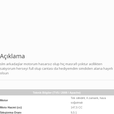
Açıklama
slm arkadaşlar motorum hasarsız olup hiç masrafı yoktur acillikten
satıyorum herseyi full olup cantası da hediyemdim simdiden alana hayırlı
olsun
Teknik Bilgiler (TVS / 2008 / Apache)
Tek silindirli, 4 zamanlı, hava
Motor
soğutmalı
Moto Hacmi (cc)
147,5 CC
Sıkıştırma Oranı
9,5:1