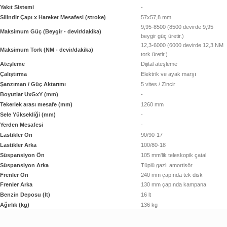
Yakıt Sistemi
-
Silindir Çapı x Hareket Mesafesi (stroke)
57x57,8 mm.
9,95-8500 (8500 devirde 9,95
Maksimum Güç (Beygir - devir/dakika)
beygir güç üretir.)
12,3-6000 (6000 devirde 12,3 NM
Maksimum Tork (NM - devir/dakika)
tork üretir.)
Ateşleme
Dijital ateşleme
Çalıştırma
Elektrik ve ayak marşı
Şanzıman / Güç Aktarımı
5 vites / Zincir
Boyutlar UxGxY (mm)
-
Tekerlek arası mesafe (mm)
1260 mm
Sele Yüksekliği (mm)
-
Yerden Mesafesi
-
Lastikler Ön
90/90-17
Lastikler Arka
100/80-18
Süspansiyon Ön
105 mm'lik teleskopik çatal
Süspansiyon Arka
Tüplü gazlı amortisör
Frenler Ön
240 mm çapında tek disk
Frenler Arka
130 mm çapında kampana
Benzin Deposu (lt)
16 lt
Ağırlık (kg)
136 kg