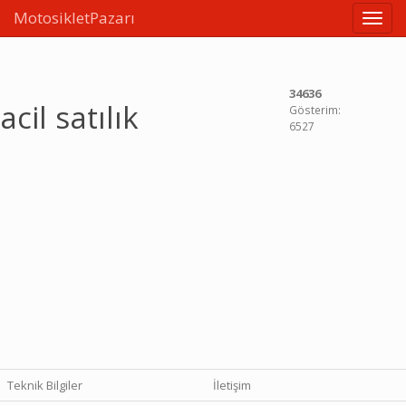
MotosikletPazarı
Linkle
34636
acil satılık
Gösterim:
6527
Teknik Bilgiler
İletişim