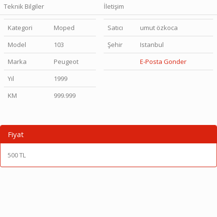
Teknik Bilgiler
İletişim
Kategori
Moped
Satıcı
umut özkoca
Model
103
Şehir
Istanbul
Marka
Peugeot
E-Posta Gonder
Yıl
1999
KM
999.999
Fiyat
500 TL