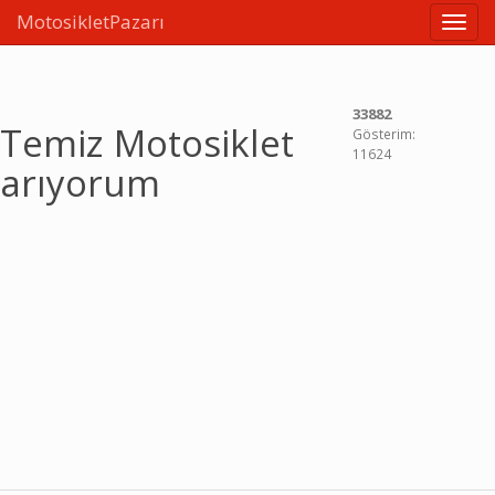
MotosikletPazarı
Linkle
33882
Temiz Motosiklet
Gösterim:
11624
arıyorum