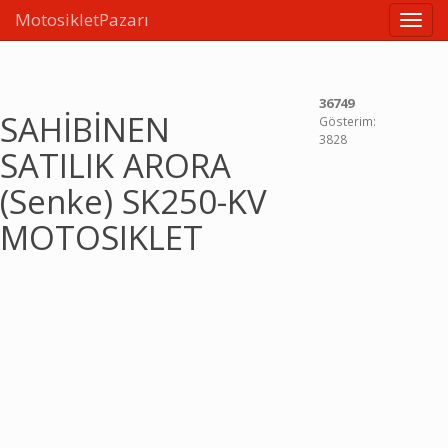
MotosikletPazarı
Linkle
36749
SAHİBİNEN
Gösterim:
3828
SATILIK ARORA
(Senke) SK250-KV
MOTOSIKLET