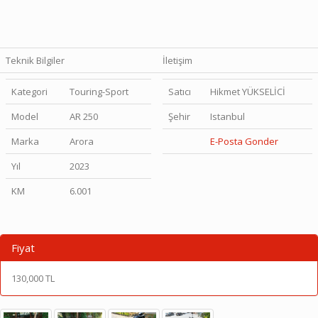
Teknik Bilgiler
İletişim
Kategori
Touring-Sport
Satıcı
Hikmet YÜKSELİCİ
Model
AR 250
Şehir
Istanbul
Marka
Arora
E-Posta Gonder
Yıl
2023
KM
6.001
Fiyat
130,000 TL