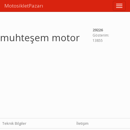
MotosikletPazarı
Linkle
29226
muhteşem motor
Gösterim:
13855
Teknik Bilgiler
İletişim