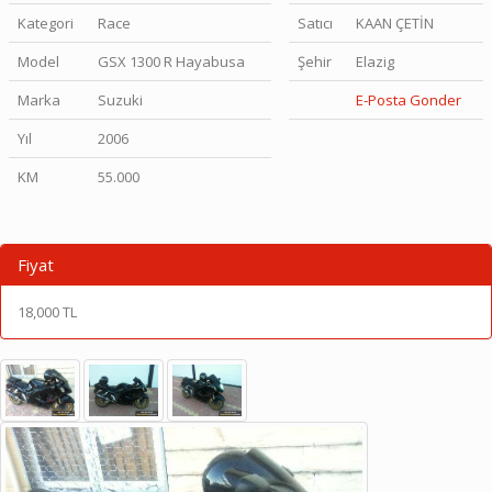
Kategori
Race
Satıcı
KAAN ÇETİN
Model
GSX 1300 R Hayabusa
Şehir
Elazig
Marka
Suzuki
E-Posta Gonder
Yıl
2006
KM
55.000
Fiyat
18,000 TL