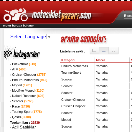
motor burada bulunur
Select Language
▼
Listeleme şekli :
Kategori
Marka
Pocketbike
(110)
Enduro-Motocross
Yamaha
ATV
(466)
Touring-Sport
Yamaha
Cruiser-Chopper
(2753)
Scooter
Yamaha
Enduro-Motocross
(912)
Moped
(1201)
Scooter
Yamaha
Modifiye Moped
(1130)
Scooter
Yamaha
Naked-Roadster
(604)
Cruiser-Chopper
Yamaha
Scooter
(5760)
Cruiser-Chopper
Yamaha
Race
(2436)
Touring-Sport
(1775)
Scooter
Yamaha
Çesitli
(3600)
Moped
Yamaha
Toplam ilan :
21539
Acil Satılıklar
Scooter
Yamaha