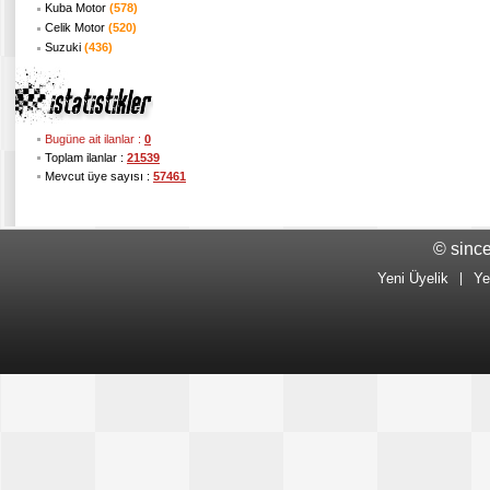
Kuba Motor
(578)
Celik Motor
(520)
Suzuki
(436)
Bugüne ait ilanlar :
0
Toplam ilanlar :
21539
Mevcut üye sayısı :
57461
© sinc
Yeni Üyelik
|
Ye