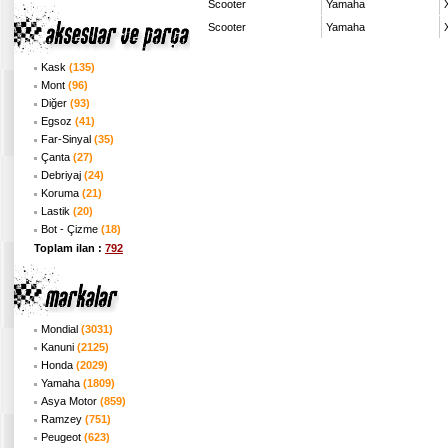
Scooter
Yamaha
Scooter
Yamaha
Kask
(135)
Mont
(96)
Diğer
(93)
Egsoz
(41)
Far-Sinyal
(35)
Çanta
(27)
Debriyaj
(24)
Koruma
(21)
Lastik
(20)
Bot - Çizme
(18)
Toplam ilan :
792
Mondial
(3031)
Kanuni
(2125)
Honda
(2029)
Yamaha
(1809)
Asya Motor
(859)
Ramzey
(751)
Peugeot
(623)