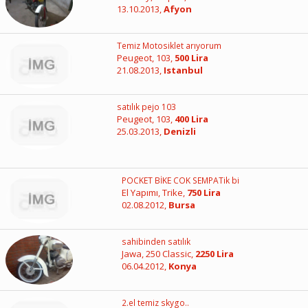
13.10.2013,
Afyon
Temiz Motosiklet arıyorum
Peugeot, 103,
500 Lira
21.08.2013,
Istanbul
satılık pejo 103
Peugeot, 103,
400 Lira
25.03.2013,
Denizli
POCKET BİKE COK SEMPATik bi
El Yapımı, Trike,
750 Lira
02.08.2012,
Bursa
sahibinden satılık
Jawa, 250 Classic,
2250 Lira
06.04.2012,
Konya
2.el temiz skygo..