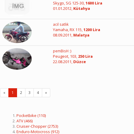
Skygo, SG 125-30,
1600 Lira
01.01.2012,
Kütahya
acil satlık
Yamaha, RX 115,
1200 Lira
08.09.2011,
Malatya
pemBisH :)
Peugeot, 103,
250 Lira
22.08.2011,
Düzce
«
1
2
3
4
»
Pocketbike
(110)
ATV
(466)
Cruiser-Chopper
(2753)
Enduro-Motocross
(912)