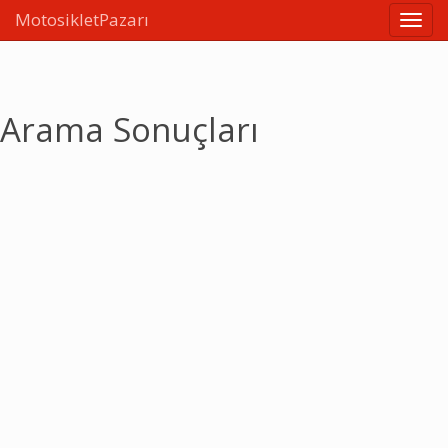
MotosikletPazarı
Linkle
Arama Sonuçları