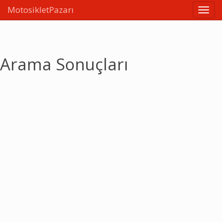
MotosikletPazarı
Linkle
Arama Sonuçları