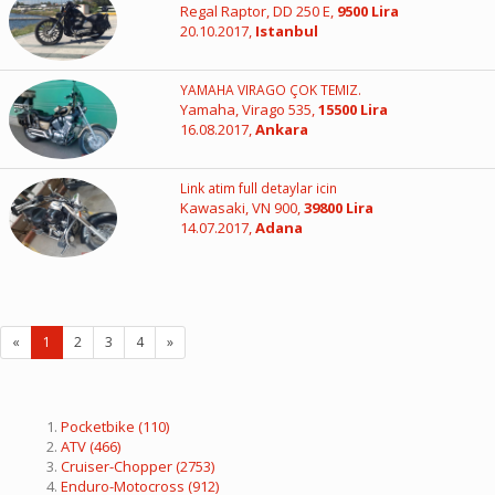
Regal Raptor, DD 250 E,
9500 Lira
20.10.2017,
Istanbul
YAMAHA VIRAGO ÇOK TEMIZ.
Yamaha, Virago 535,
15500 Lira
16.08.2017,
Ankara
Link atim full detaylar icin
Kawasaki, VN 900,
39800 Lira
14.07.2017,
Adana
«
1
2
3
4
»
Pocketbike
(110)
ATV
(466)
Cruiser-Chopper
(2753)
Enduro-Motocross
(912)