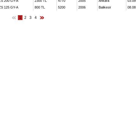
ZS 200 GY-A
2300 TL
4770
2005
Ankara
03.09
ZS 125 GY-A
800 TL
5200
2006
Balikesir
08.08
1
2
3
4