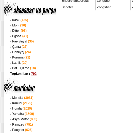
Enduro-Motocross
Zongshen
Scooter
Zongshen
Kask
(135)
Mont
(96)
Diğer
(93)
Egsoz
(41)
Far-Sinyal
(35)
Çanta
(27)
Debriyaj
(24)
Koruma
(21)
Lastik
(20)
Bot - Çizme
(18)
Toplam ilan :
792
Mondial
(3031)
Kanuni
(2125)
Honda
(2029)
Yamaha
(1809)
Asya Motor
(859)
Ramzey
(751)
Peugeot
(623)