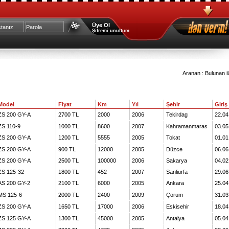
Üye Ol
Şifremi unuttum
Aranan :
Bulunan i
Model
Fiyat
Km
Yıl
Şehir
Giriş
ZS 200 GY-A
2700 TL
2000
2006
Tekirdag
22.04
ZS 110-9
1000 TL
8600
2007
Kahramanmaras
03.05
ZS 200 GY-A
1200 TL
5555
2005
Tokat
01.01
ZS 200 GY-A
900 TL
12000
2005
Düzce
06.06
ZS 200 GY-A
2500 TL
100000
2006
Sakarya
04.02
ZS 125-32
1800 TL
452
2007
Sanliurfa
29.06
AS 200 GY-2
2100 TL
6000
2005
Ankara
25.04
MS 125-6
2000 TL
2400
2009
Çorum
31.03
ZS 200 GY-A
1650 TL
17000
2006
Eskisehir
18.04
ZS 125 GY-A
1300 TL
45000
2005
Antalya
05.04