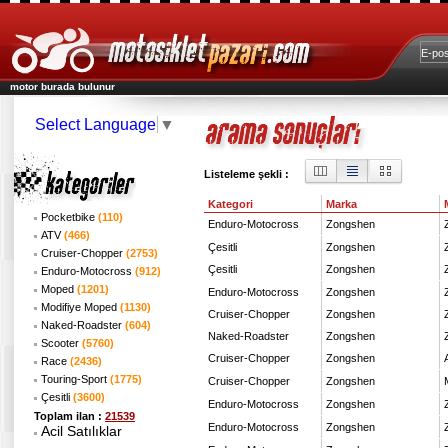
motor burada bulunur
Select Language
▼
Listeleme şekli :
Kategori
Marka
Pocketbike
(110)
Enduro-Motocross
Zongshen
ATV
(466)
Çesitli
Zongshen
Cruiser-Chopper
(2753)
Çesitli
Zongshen
Enduro-Motocross
(912)
Moped
(1201)
Enduro-Motocross
Zongshen
Modifiye Moped
(1130)
Cruiser-Chopper
Zongshen
Naked-Roadster
(604)
Naked-Roadster
Zongshen
Scooter
(5760)
Cruiser-Chopper
Zongshen
Race
(2436)
Touring-Sport
(1775)
Cruiser-Chopper
Zongshen
Çesitli
(3600)
Enduro-Motocross
Zongshen
Toplam ilan :
21539
Enduro-Motocross
Zongshen
Acil Satılıklar