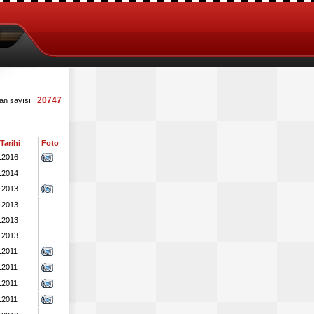
20747
lan sayısı :
 Tarihi
Foto
.2016
.2014
.2013
.2013
.2013
.2013
.2011
.2011
.2011
.2011